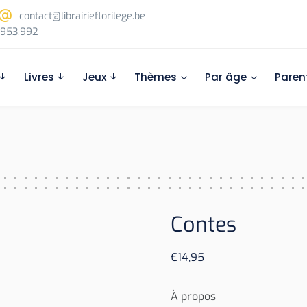
contact@librairieflorilege.be
953.992
Livres
Jeux
Thèmes
Par âge
Paren
Contes
€
14,95
À propos