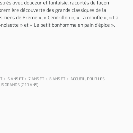
lustrés avec douceur et fantaisie, racontés de façon
première découverte des grands classiques de la
usiciens de Brême », « Cendrillon », « La moufle », « La
-noisette » et « Le petit bonhomme en pain d’épice ».
T +
,
6 ANS ET +
,
7 ANS ET +
,
8 ANS ET +
,
ACCUEIL
,
POUR LES
US GRANDS (7-10 ANS)