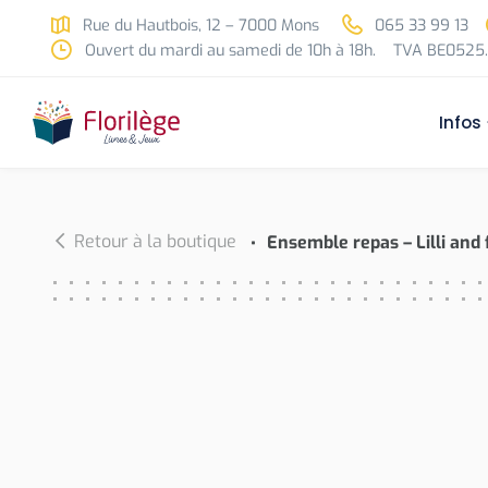
Skip to main content
Rue du Hautbois, 12 – 7000 Mons
065 33 99 13
Ouvert du mardi au samedi de 10h à 18h.
TVA BE0525.
Infos
Retour à la boutique
Ensemble repas – Lilli and 