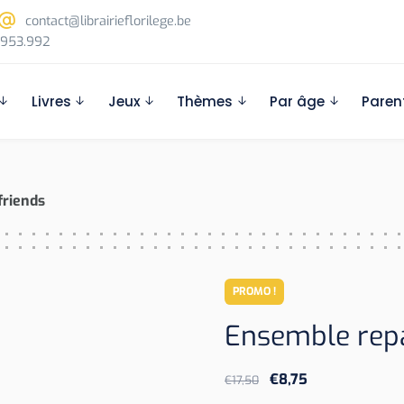
contact@librairieflorilege.be
953.992
Livres
Jeux
Thèmes
Par âge
Paren
friends
PROMO !
Ensemble repas
Le
Le
€
8,75
€
17,50
prix
prix