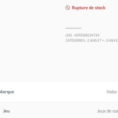
initial
actuel
Rupture de stock
était :
est :
€17,50.
€8,75.
UGS :
4010168234724
CATÉGORIES :
2 ANS ET +
,
3 ANS E
Marque
Haba
Jeu
Jeux de so