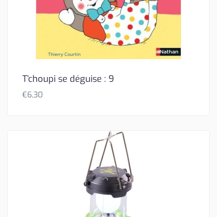
T’choupi se déguise : 9
€
6,30