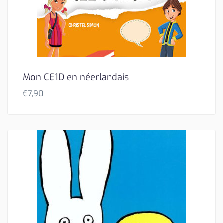
Mon CE1D en néerlandais
€
7,90