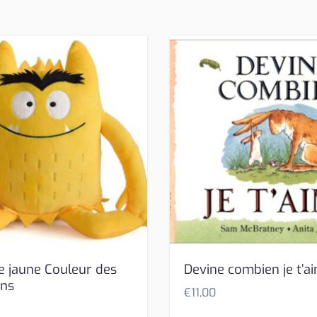
e jaune Couleur des
Devine combien je t’a
ons
€
11,00