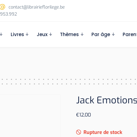
contact@librairieflorilege.be
953.992
Livres
Jeux
Thèmes
Par âge
Paren
Jack Emotion
€
12,00
Rupture de stock