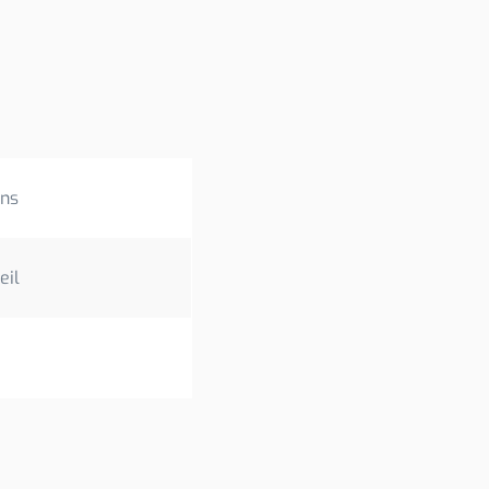
ens
eil