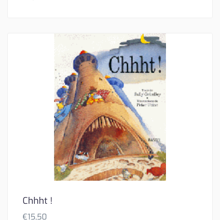
Chhht !
€
15,50