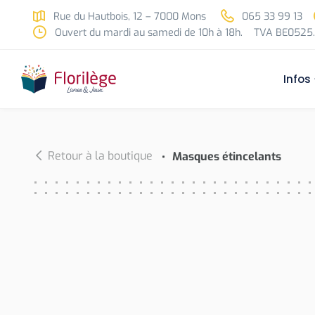
Skip to main content
Rue du Hautbois, 12 – 7000 Mons
065 33 99 13
Ouvert du mardi au samedi de 10h à 18h.
TVA BE0525.
Infos
Retour à la boutique
Masques étincelants