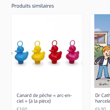
Produits similaires
Canard de pêche « arc-en-
Dr Cath
ciel » (à la pièce)
harcel
€
3,60
€
6,90