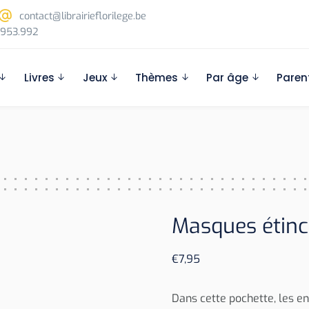
contact@librairieflorilege.be
953.992
Livres
Jeux
Thèmes
Par âge
Paren
Masques étinc
€
7,95
Dans cette pochette, les e