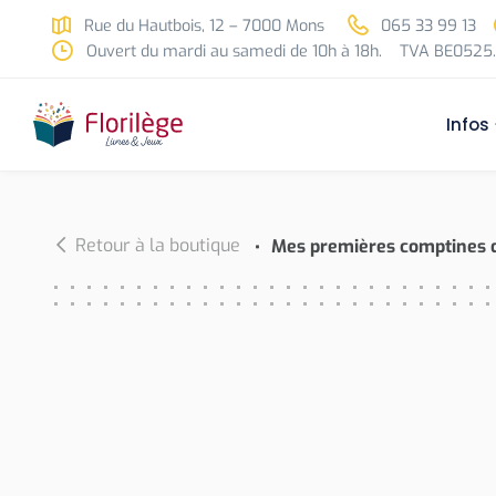
Skip to main content
Rue du Hautbois, 12 – 7000 Mons
065 33 99 13
Ouvert du mardi au samedi de 10h à 18h.
TVA BE0525.
Infos
Retour à la boutique
Mes premières comptines 