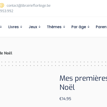
contact@librairieflorilege.be
953.992
Livres
Jeux
Thèmes
Par âge
Paren
de Noël
Mes première
Noël
€
14,95