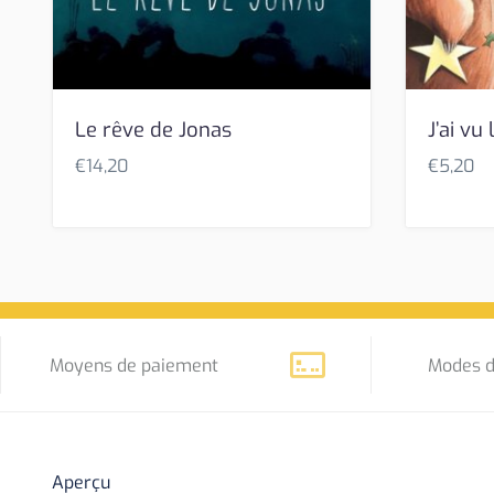
Le rêve de Jonas
J’ai vu
€
14,20
€
5,20
Moyens de paiement
Modes d
Aperçu