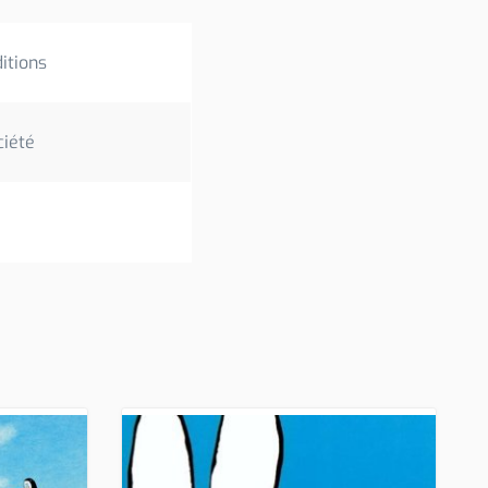
itions
ciété