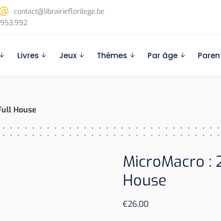
contact@librairieflorilege.be
953.992
Livres
Jeux
Thèmes
Par âge
Paren
Full House
MicroMacro : 2
House
€
26,00