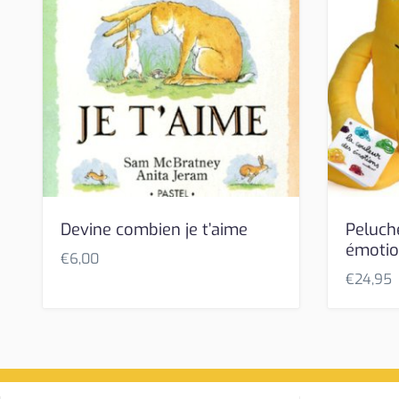
Devine combien je t’aime
Peluch
émoti
€
6,00
€
24,95