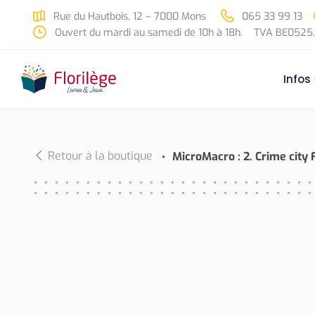
Skip to main content
Rue du Hautbois, 12 – 7000 Mons
065 33 99 13
Ouvert du mardi au samedi de 10h à 18h.
TVA BE0525.
Infos
Retour à la boutique
MicroMacro : 2. Crime city 