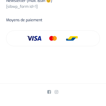
Newsletter (max. 8/an 😊)
[sibwp_form id=1]
Moyens de paiement