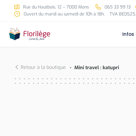
Skip to main content
Rue du Hautbois, 12 – 7000 Mons
065 33 99 13
Ouvert du mardi au samedi de 10h à 18h.
TVA BE0525.
Infos
Retour à la boutique
Mini travel : katupri