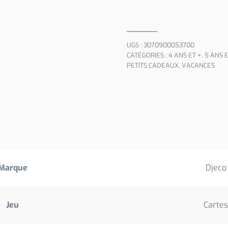
UGS :
3070900053700
CATÉGORIES :
4 ANS ET +
,
5 ANS E
PETITS CADEAUX
,
VACANCES
Marque
Djeco
Jeu
Cartes