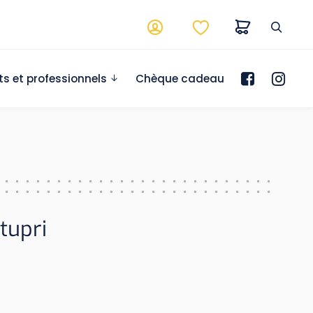
ts et professionnels
Chèque cadeau
atupri