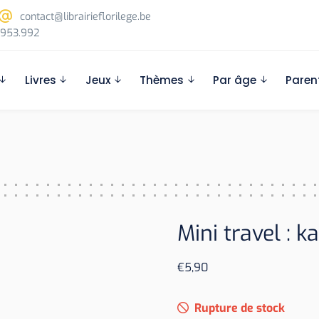
contact@librairieflorilege.be
953.992
Livres
Jeux
Thèmes
Par âge
Paren
Mini travel : k
€
5,90
Rupture de stock