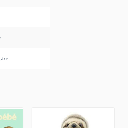
e
stré