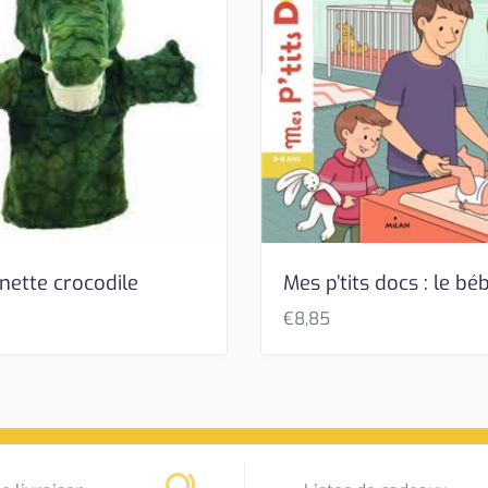
nette crocodile
Mes p’tits docs : le bé
€
8,85