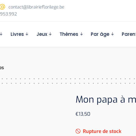
contact@librairieflorilege.be
953.992
Livres
Jeux
Thèmes
Par âge
Paren
os
Mon papa à mo
€
13,50
Rupture de stock