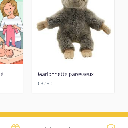
bé
Marionnette paresseux
€
32,90