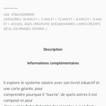
UGS :
9782492898181
CATÉGORIES :
10 ANS ET +
,
11 ANS ET +
,
12 ANS ET +
,
8 ANS ET +
,
9 ANS
ET +
,
ACCUEIL
,
AGES
,
CRÉATIVITÉ
,
DOCUMENTAIRES
,
LIVRES CRÉATIFS
(JEUX, COLORIAGES, DESSINS...)
Description
Informations complémentaires
Il explore le système solaire avec son livret éduactif et
une carte géante, pour
comprendre pourquoi il “tourne”, de quels astres il est
composé et pour