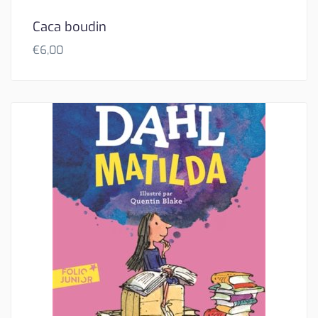
Caca boudin
€
6,00