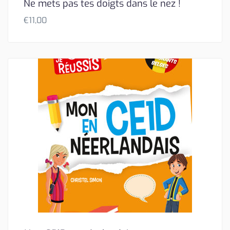
Ne mets pas tes doigts dans le nez !
€
11,00