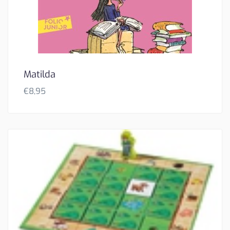
Matilda
€
8,95