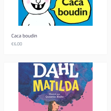
Caca boudin
€
6,00