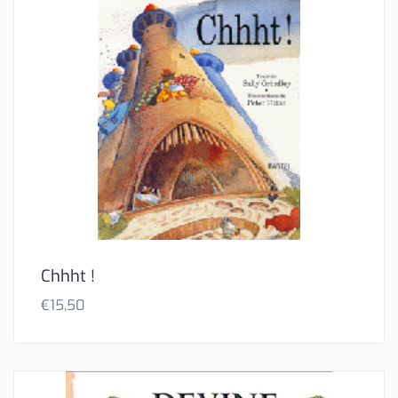
Chhht !
€
15,50