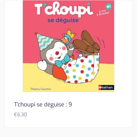
T’choupi se déguise : 9
€
6,30