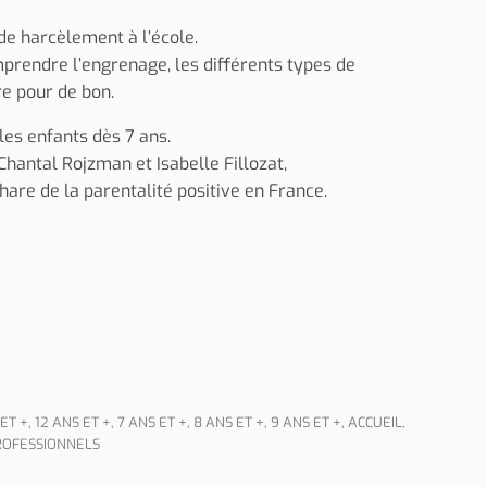
 de harcèlement à l’école.
mprendre l’engrenage, les différents types de
re pour de bon.
es enfants dès 7 ans.
Chantal Rojzman et Isabelle Fillozat,
are de la parentalité positive en France.
 ET +
,
12 ANS ET +
,
7 ANS ET +
,
8 ANS ET +
,
9 ANS ET +
,
ACCUEIL
,
ROFESSIONNELS