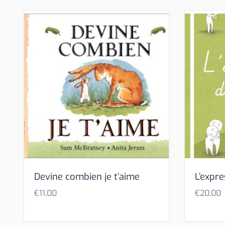
Devine combien je t’aime
L’expr
€
11,00
€
20,00