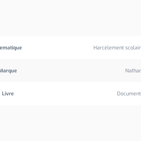
ematique
Harcèlement scolaire
Marque
Natha
Livre
Document