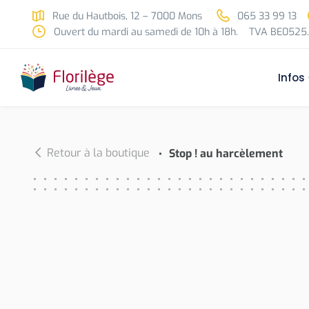
Skip to main content
Rue du Hautbois, 12 – 7000 Mons
065 33 99 13
Ouvert du mardi au samedi de 10h à 18h.
TVA BE0525.
Infos
Retour à la boutique
Stop ! au harcèlement