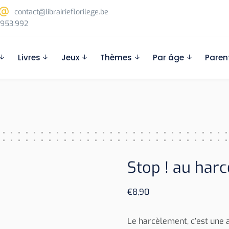
contact@librairieflorilege.be
953.992
Livres
Jeux
Thèmes
Par âge
Paren
Stop ! au har
€
8,90
Le harcèlement, c’est une 