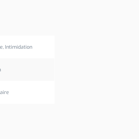
, Intimidation
n
aire