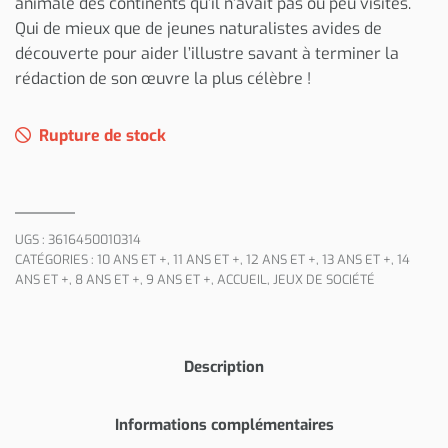
animale des continents qu’il n’avait pas ou peu visités.
Qui de mieux que de jeunes naturalistes avides de
découverte pour aider l’illustre savant à terminer la
rédaction de son œuvre la plus célèbre !
Rupture de stock
UGS :
3616450010314
CATÉGORIES :
10 ANS ET +
,
11 ANS ET +
,
12 ANS ET +
,
13 ANS ET +
,
14
ANS ET +
,
8 ANS ET +
,
9 ANS ET +
,
ACCUEIL
,
JEUX DE SOCIÉTÉ
Description
Informations complémentaires