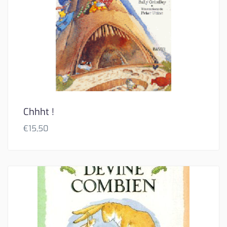
Chhht !
€
15,50