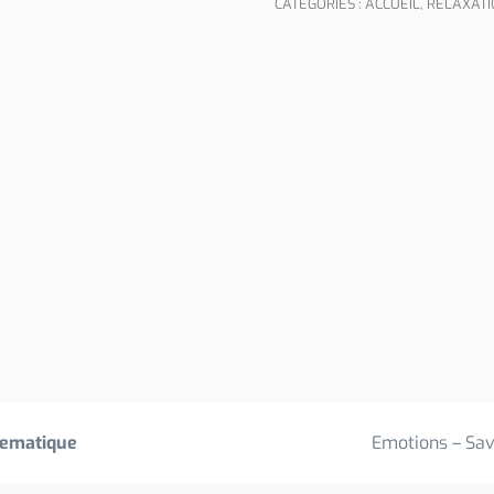
CATÉGORIES :
ACCUEIL
,
RELAXATIO
ematique
Emotions – Sav