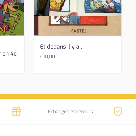
Et dedans il y a…
r en 4e
€
10,00
Echanges et retours