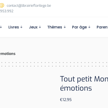
contact@librairieflorilege.be
953.992
Livres
Jeux
Thèmes
Par âge
Paren
 émotions
Tout petit Mon
émotions
€
12,95