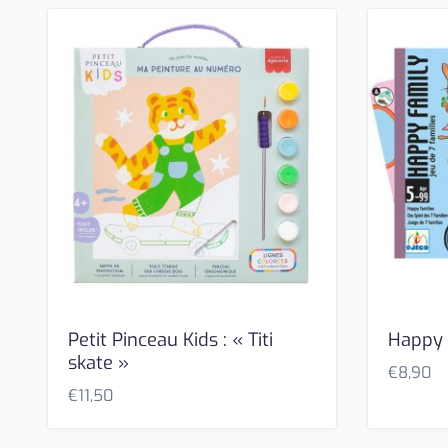
Petit Pinceau Kids : « Titi
Happy 
skate »
€
8,90
€
11,50