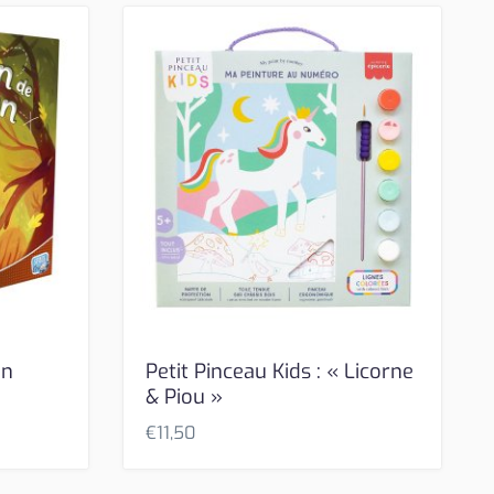
on
Petit Pinceau Kids : « Licorne
& Piou »
€
11,50