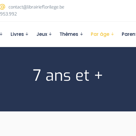
contact@librairieflorilege.be
953.992
Livres
Jeux
Thèmes
Par âge
Paren
7 ans et +