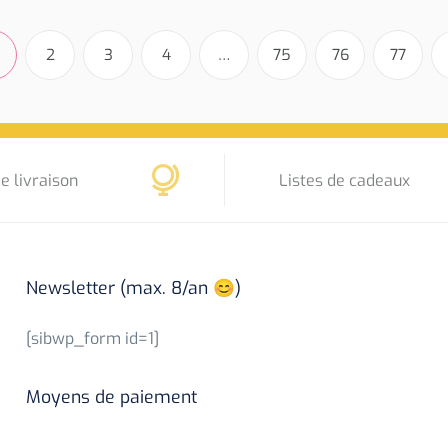
2
3
4
…
75
76
77
e livraison
Listes de cadeaux
Newsletter (max. 8/an 😊)
[sibwp_form id=1]
Moyens de paiement