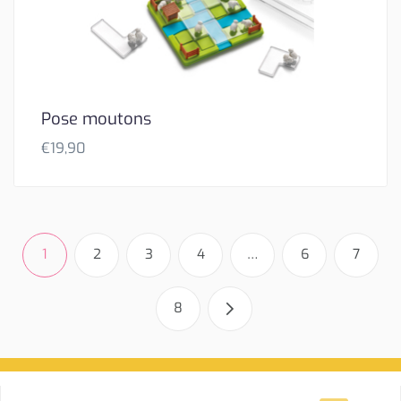
Pose moutons
€
19,90
1
2
3
4
…
6
7
8