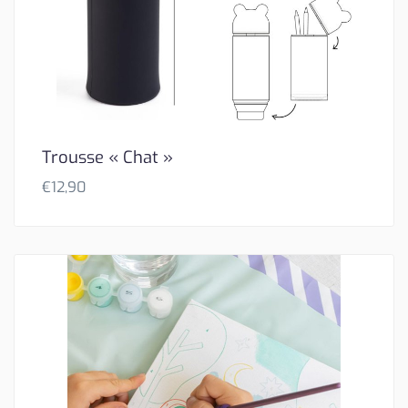
Trousse « Chat »
€
12,90