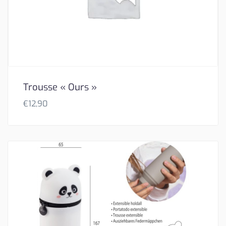
Trousse « Ours »
€
12,90