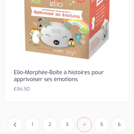
Elio-Morphée-Boîte à histoires pour
apprivoiser ses émotions
€
84,90
1
2
3
4
5
6