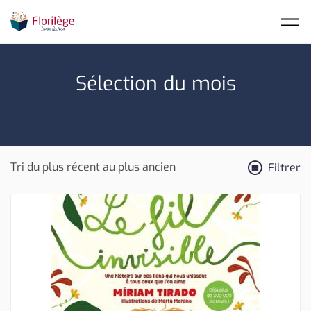
Skip to main content
Sélection du mois
Filtrer