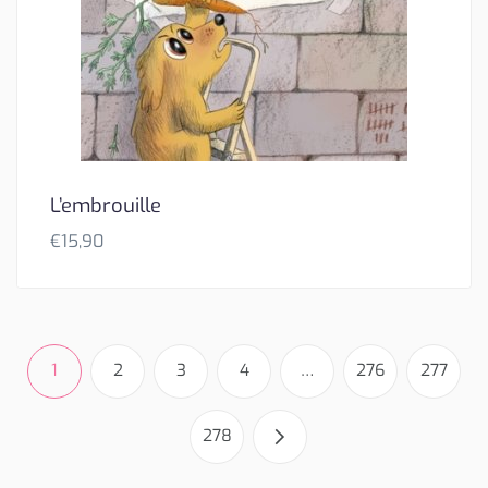
L’embrouille
€
15,90
1
2
3
4
…
276
277
278