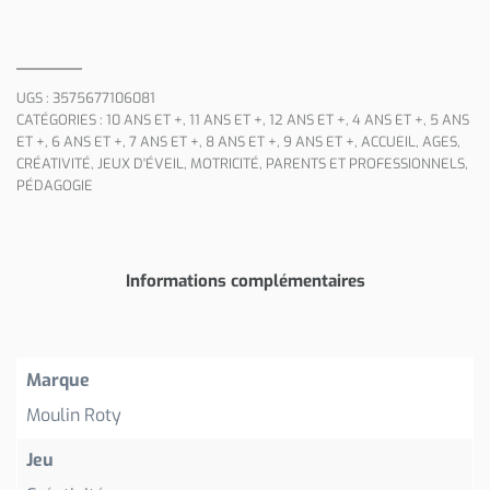
UGS :
3575677106081
CATÉGORIES :
10 ANS ET +
,
11 ANS ET +
,
12 ANS ET +
,
4 ANS ET +
,
5 ANS
ET +
,
6 ANS ET +
,
7 ANS ET +
,
8 ANS ET +
,
9 ANS ET +
,
ACCUEIL
,
AGES
,
CRÉATIVITÉ
,
JEUX D'ÉVEIL
,
MOTRICITÉ
,
PARENTS ET PROFESSIONNELS
,
PÉDAGOGIE
Informations complémentaires
Marque
Moulin Roty
Jeu