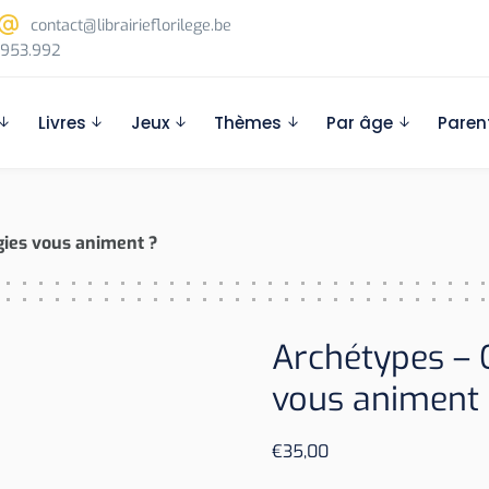
contact@librairieflorilege.be
953.992
Livres
Jeux
Thèmes
Par âge
Paren
gies vous animent ?
Archétypes – 
vous animent 
€
35,00