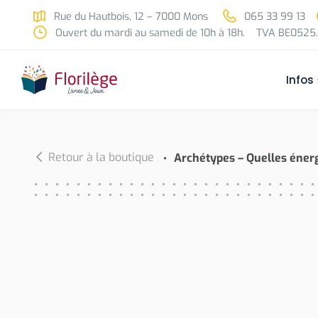
Skip to main content
Rue du Hautbois, 12 – 7000 Mons
065 33 99 13
Ouvert du mardi au samedi de 10h à 18h.
TVA BE0525.
Infos
Retour à la boutique
Archétypes – Quelles éner