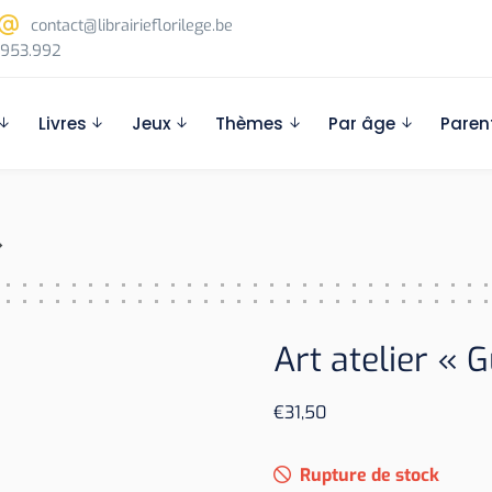
contact@librairieflorilege.be
953.992
Livres
Jeux
Thèmes
Par âge
Paren
»
Art atelier « 
€
31,50
Rupture de stock