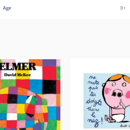
Age
8+