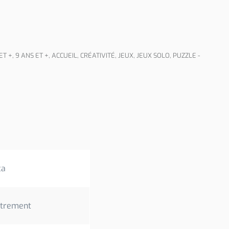
ET +
,
9 ANS ET +
,
ACCUEIL
,
CRÉATIVITÉ
,
JEUX
,
JEUX SOLO
,
PUZZLE -
ca
strement