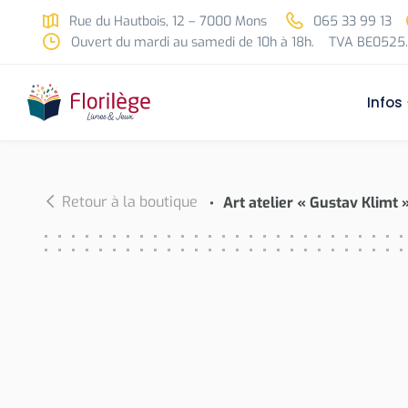
Skip to main content
Rue du Hautbois, 12 – 7000 Mons
065 33 99 13
Ouvert du mardi au samedi de 10h à 18h.
TVA BE0525.
Infos
Retour à la boutique
Art atelier « Gustav Klimt 