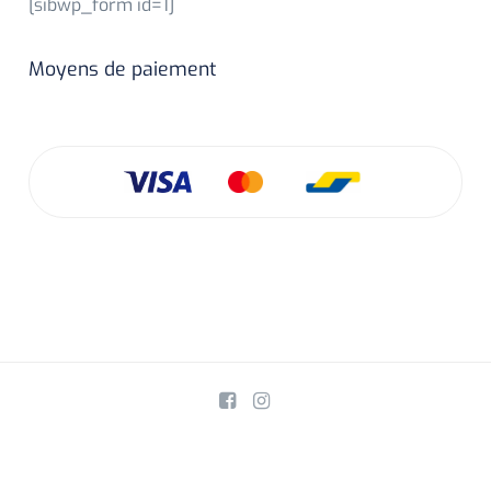
[sibwp_form id=1]
Moyens de paiement