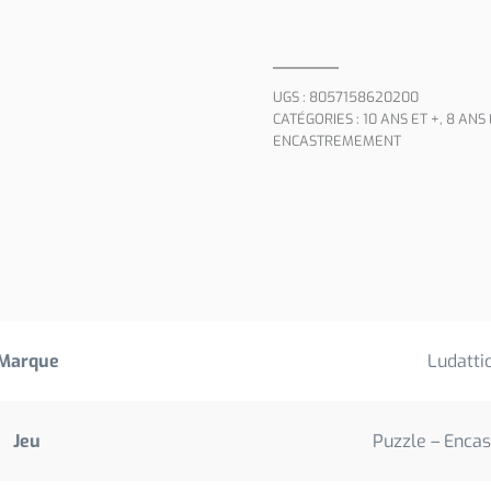
UGS :
8057158620200
CATÉGORIES :
10 ANS ET +
,
8 ANS 
ENCASTREMEMENT
Marque
Ludatti
Jeu
Puzzle – Enca