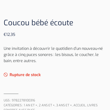
Coucou bébé écoute
€
12,35
Une invitation à découvrir le quotidien d’un nouveau-né
grâce à cinq puces sonores : les bisous, le coucher, le
bain, entre autres.
Rupture de stock
UGS :
9782278100316
CATÉGORIES :
1 AN ET +
,
2 ANS ET +
,
3 ANS ET +
,
ACCUEIL
,
LIVRES