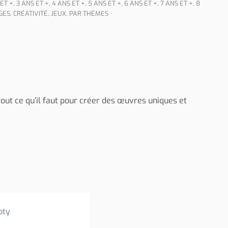
 ET +
,
3 ANS ET +
,
4 ANS ET +
,
5 ANS ET +
,
6 ANS ET +
,
7 ANS ET +
,
8
GES
,
CRÉATIVITÉ
,
JEUX
,
PAR THÈMES
out ce qu’il faut pour créer des œuvres uniques et
oty