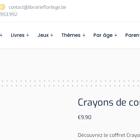
contact@librairieflorilege.be
953.992
Livres
Jeux
Thèmes
Par âge
Paren
»
Crayons de cou
€
9,90
Découvrez le coffret Crayon