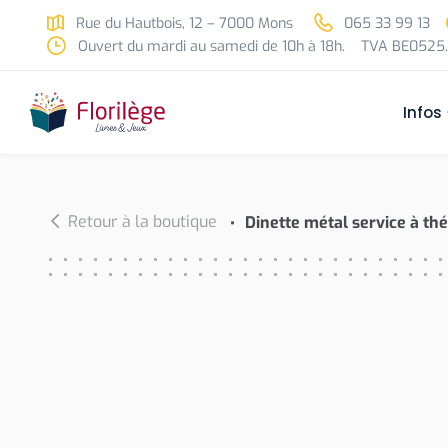
Skip to main content
Rue du Hautbois, 12 – 7000 Mons
065 33 99 13
Ouvert du mardi au samedi de 10h à 18h.
TVA BE0525.
Infos
Retour à la boutique
Dinette métal service à th