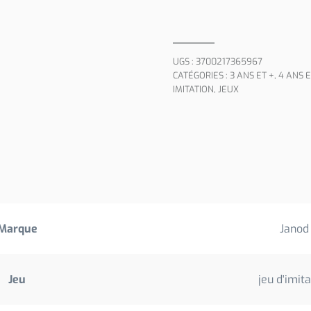
UGS :
3700217365967
CATÉGORIES :
3 ANS ET +
,
4 ANS E
IMITATION
,
JEUX
Marque
Janod
Jeu
jeu d'imit