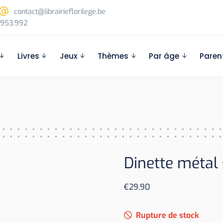
contact@librairieflorilege.be
953.992
Livres
Jeux
Thèmes
Par âge
Paren
é
Dinette métal 
€
29,90
Rupture de stock