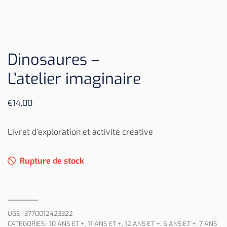
Dinosaures –
L’atelier imaginaire
€
14,00
Livret d’exploration et activité créative
Rupture de stock
UGS :
3770012423322
CATÉGORIES :
10 ANS ET +
,
11 ANS ET +
,
12 ANS ET +
,
6 ANS ET +
,
7 ANS