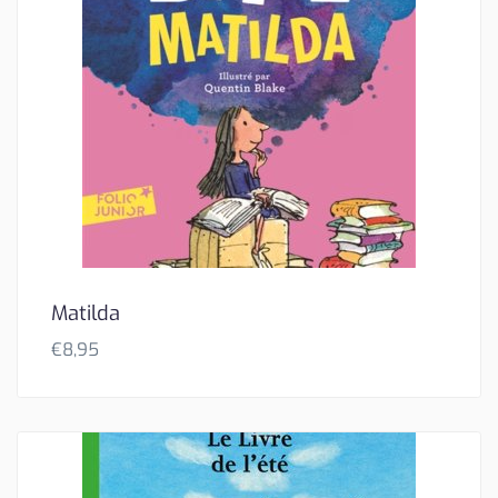
Matilda
€
8,95