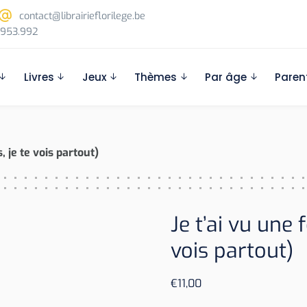
contact@librairieflorilege.be
953.992
Livres
Jeux
Thèmes
Par âge
Paren
s, je te vois partout)
Je t’ai vu une f
vois partout)
€
11,00