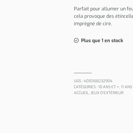
initial
actuel
Parfait pour allumer un feu
était :
est :
cela provoque des étincell
€19,90.
€9,00.
imprégné de cire.
Plus que 1 en stock
UGS :
4010168232904
CATÉGORIES :
10 ANS ET +
,
11 ANS
ACCUEIL
,
JEUX D'EXTÉRIEUR