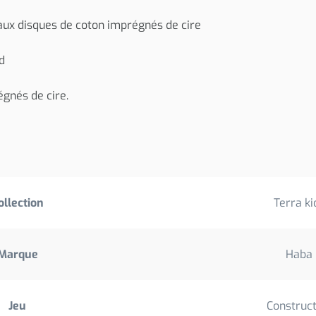
 aux disques de coton imprégnés de cire
d
égnés de cire.
ollection
Terra ki
Marque
Haba
Jeu
Construct