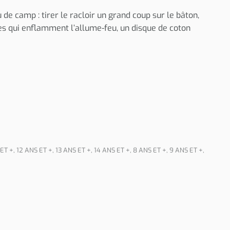
 de camp : tirer le racloir un grand coup sur le bâton,
es qui enflamment l’allume-feu, un disque de coton
 ET +
,
12 ANS ET +
,
13 ANS ET +
,
14 ANS ET +
,
8 ANS ET +
,
9 ANS ET +
,