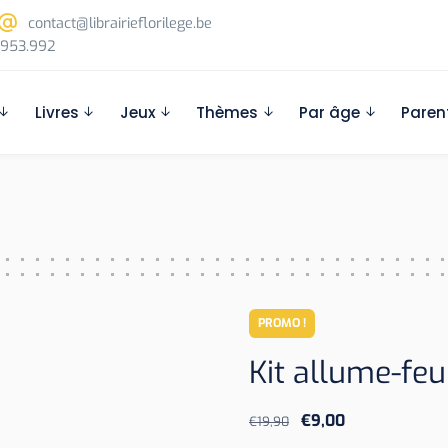
contact@librairieflorilege.be
953.992
Livres
Jeux
Thèmes
Par âge
Paren
PROMO !
Kit allume-feu
Le
Le
€
9,00
€
19,90
prix
prix