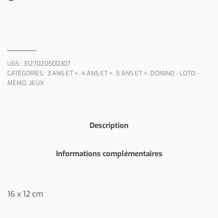
UGS :
3127020500307
CATÉGORIES :
3 ANS ET +
,
4 ANS ET +
,
5 ANS ET +
,
DOMINO - LOTO -
MÉMO
,
JEUX
Description
Informations complémentaires
16 x 12 cm