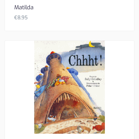
Matilda
€
8,95