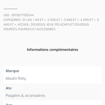
UGS :
3575677105244
CATÉGORIES :
0-1 AN
,
1 AN ET +
,
2 ANS ET +
,
3 ANS ET +
,
4 ANS ET +
,
5
ANS ET +
,
ACCUEIL
,
DOUDOUS
,
JEUX
,
PELUCHES ET DOUDOUS
,
POUPÉES
,
POUPÉES ET ACCESSOIRES
Informations complémentaires
Marque
Moulin Roty
Jeu
Poupées & accessoires