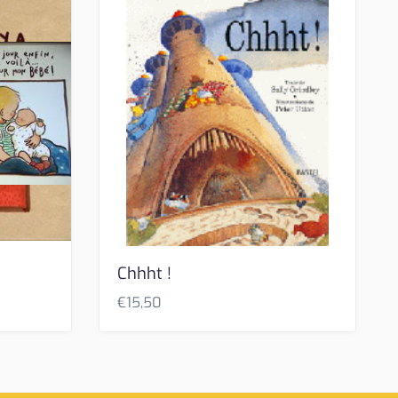
Chhht !
€
15,50