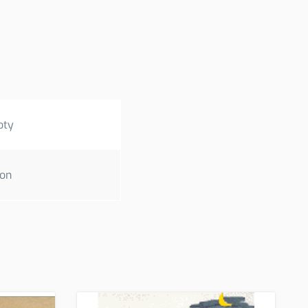
oty
ion