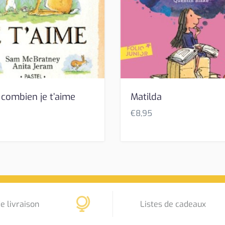
 combien je t’aime
Matilda
€
8,95
e livraison
Listes de cadeaux