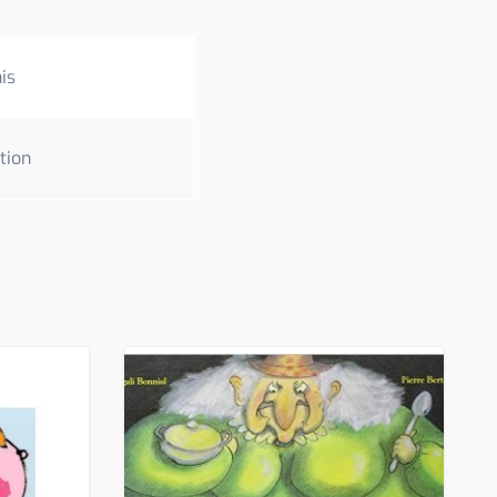
is
ation