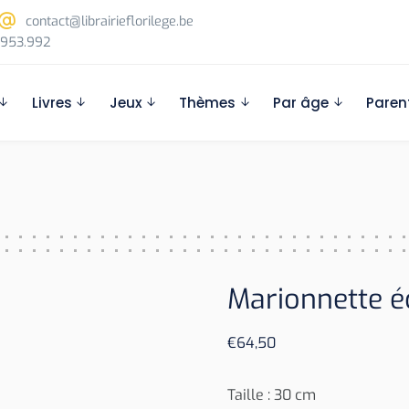
contact@librairieflorilege.be
953.992
Livres
Jeux
Thèmes
Par âge
Paren
Marionnette éc
€
64,50
Taille : 30 cm