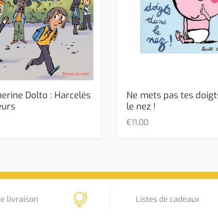
erine Dolto : Harcelés
Ne mets pas tes doigt
eurs
le nez !
€
11,00
e livraison
Listes de cadeaux