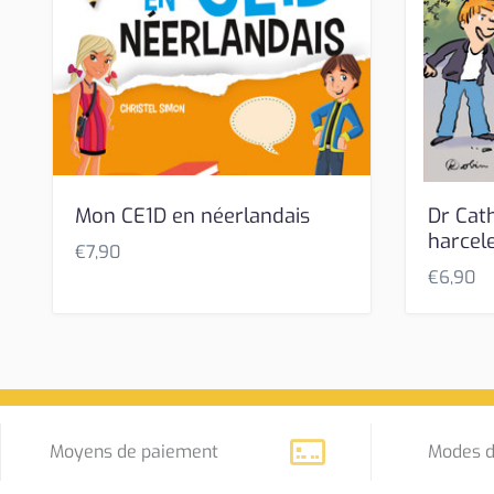
Mon CE1D en néerlandais
Dr Cath
harcel
€
7,90
€
6,90
Moyens de paiement
Modes d