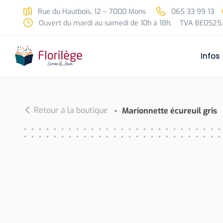
Skip to main content
Rue du Hautbois, 12 – 7000 Mons
065 33 99 13
Ouvert du mardi au samedi de 10h à 18h.
TVA BE0525.
Infos
Retour à la boutique
Marionnette écureuil gris