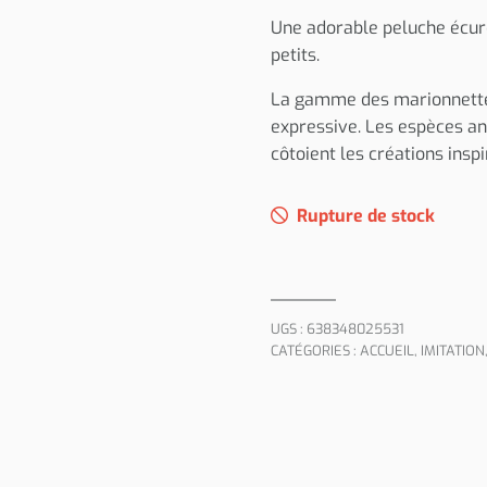
Une adorable peluche écure
petits.
La gamme des marionnettes
expressive. Les espèces an
côtoient les créations insp
Rupture de stock
UGS :
638348025531
CATÉGORIES :
ACCUEIL
,
IMITATION