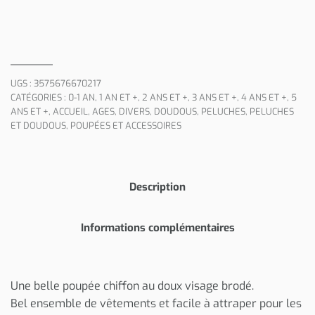
UGS :
3575676670217
CATÉGORIES :
0-1 AN
,
1 AN ET +
,
2 ANS ET +
,
3 ANS ET +
,
4 ANS ET +
,
5
ANS ET +
,
ACCUEIL
,
AGES
,
DIVERS
,
DOUDOUS
,
PELUCHES
,
PELUCHES
ET DOUDOUS
,
POUPÉES ET ACCESSOIRES
Description
Informations complémentaires
Une belle poupée chiffon au doux visage brodé.
Bel ensemble de vêtements et facile à attraper pour les