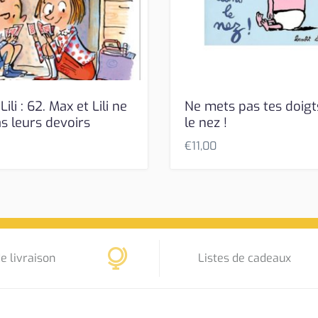
ili : 62. Max et Lili ne
Ne mets pas tes doigt
s leurs devoirs
le nez !
€
11,00
e livraison
Listes de cadeaux