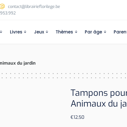
contact@librairieflorilege.be
953.992
Livres
Jeux
Thèmes
Par âge
Paren
Animaux du jardin
Tampons pour l
Animaux du ja
€
12,50