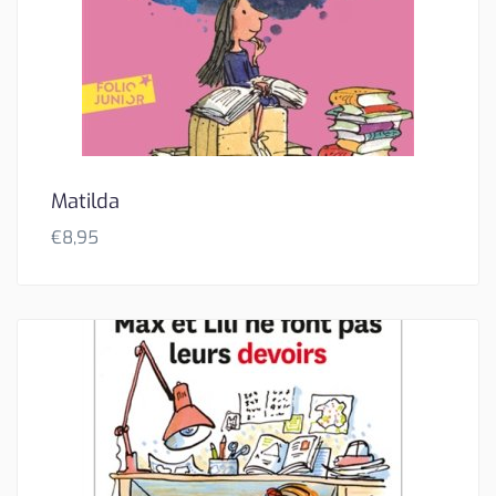
Matilda
€
8,95