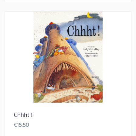
Chhht !
€
15,50