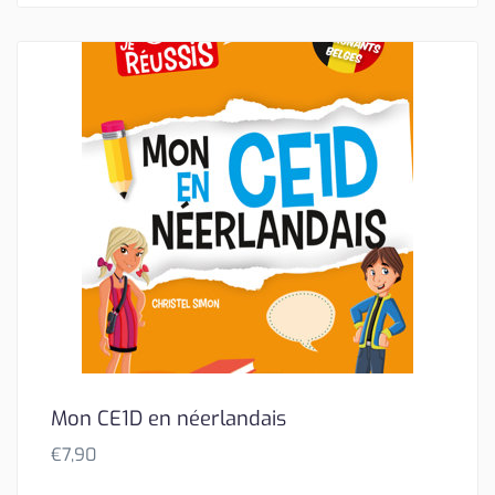
Mon CE1D en néerlandais
€
7,90