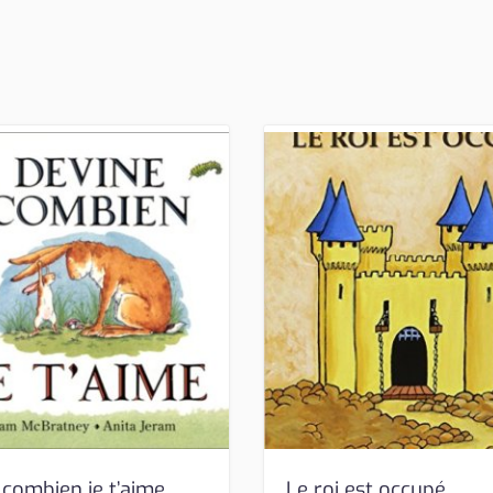
 combien je t’aime
Le roi est occupé