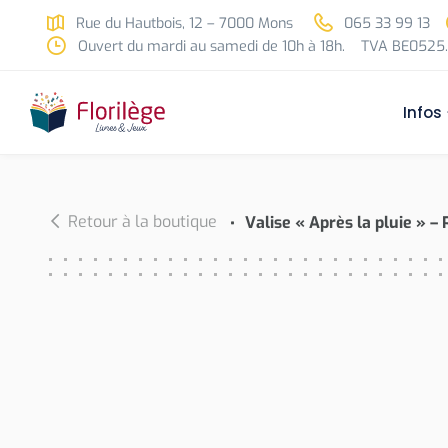
Skip to main content
Rue du Hautbois, 12 – 7000 Mons
065 33 99 13
Ouvert du mardi au samedi de 10h à 18h.
TVA BE0525.
Infos
Retour à la boutique
Valise « Après la pluie » – 