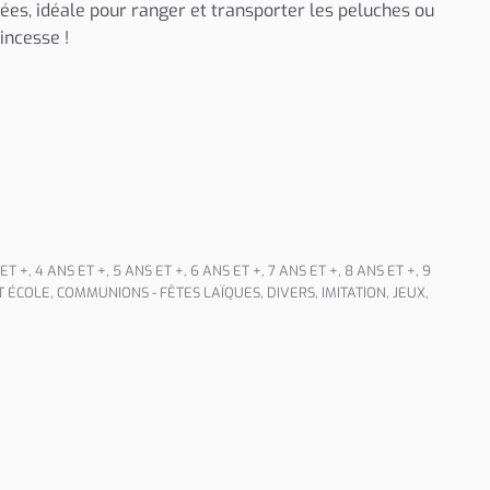
ées, idéale pour ranger et transporter les peluches ou
incesse !
 ET +
,
4 ANS ET +
,
5 ANS ET +
,
6 ANS ET +
,
7 ANS ET +
,
8 ANS ET +
,
9
T ÉCOLE
,
COMMUNIONS - FÊTES LAÏQUES
,
DIVERS
,
IMITATION
,
JEUX
,