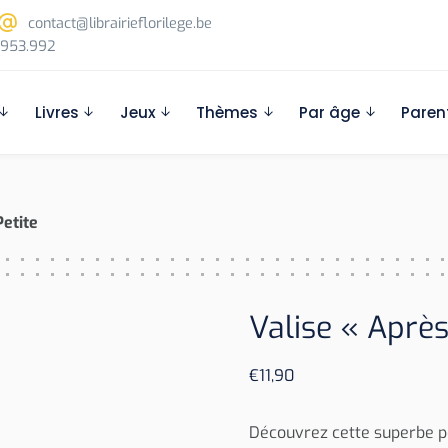
contact@librairieflorilege.be
953.992
Livres
Jeux
Thèmes
Par âge
Paren
Petite
Valise « Après 
€
11,90
Découvrez cette superbe pe