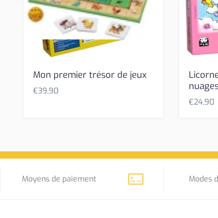
Mon premier trésor de jeux
Licorn
nuage
€
39,90
€
24,90
Moyens de paiement
Modes d