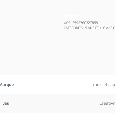
UGS :
3598760327859
CATÉGORIES :
5 ANS ET +
,
6 ANS E
Marque
radis et ca
Jeu
Créativi