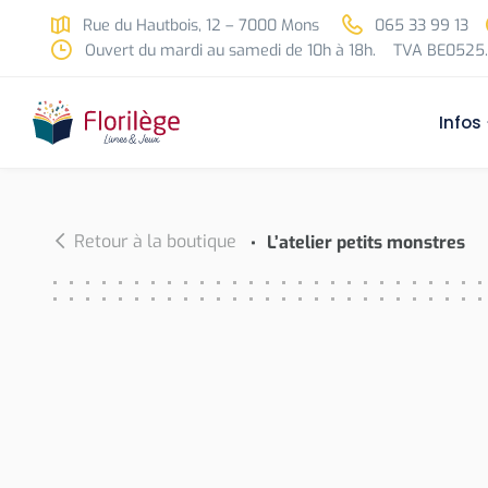
Skip to main content
Rue du Hautbois, 12 – 7000 Mons
065 33 99 13
Ouvert du mardi au samedi de 10h à 18h.
TVA BE0525.
Infos
Retour à la boutique
L’atelier petits monstres