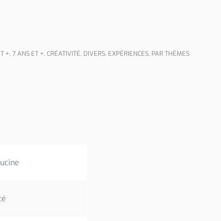
T +
,
7 ANS ET +
,
CRÉATIVITÉ
,
DIVERS
,
EXPÉRIENCES
,
PAR THÈMES
pucine
té