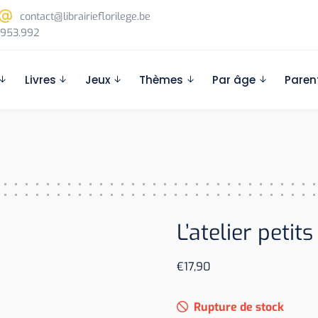
contact@librairieflorilege.be
953.992
Livres
Jeux
Thèmes
Par âge
Paren
L’atelier peti
€
17,90
Rupture de stock