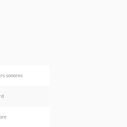
ers sonores
rd
ore