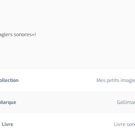
magiers sonores»!
ollection
Mes petits imagi
Marque
Gallima
Livre
Livre son