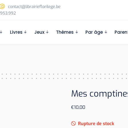
contact@librairieflorilege.be
953.992
Livres
Jeux
Thèmes
Par âge
Paren
Mes comptines
€
10,00
Rupture de stock