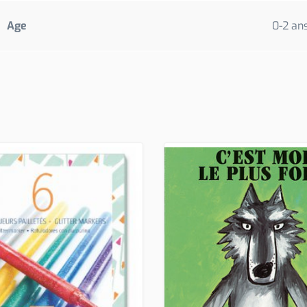
Age
0-2 an