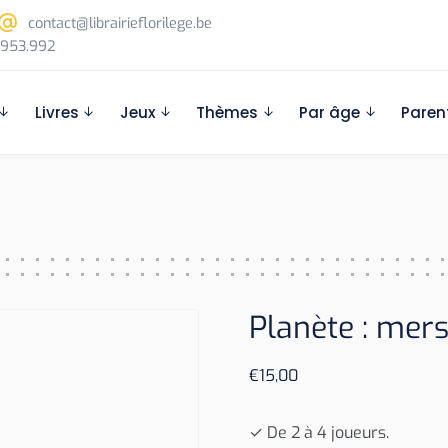
contact@librairieflorilege.be
953.992
Livres
Jeux
Thèmes
Par âge
Paren
Planète : mer
€
15,00
✓ De 2 à 4 joueurs.