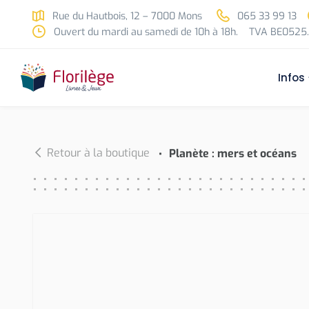
Skip to main content
Rue du Hautbois, 12 – 7000 Mons
065 33 99 13
Ouvert du mardi au samedi de 10h à 18h.
TVA BE0525.
Infos
Retour à la boutique
Planète : mers et océans