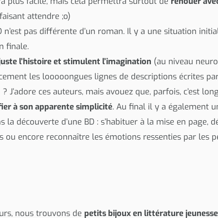
ra plus facile, mais cela permettra surtout de
renouer avec 
aisant attendre ;o)
 n’est pas différente d’un roman. Il y a une situation initi
n finale.
uste l’histoire et stimulent l’imagination
(au niveau neuron
acement les looooongues lignes de descriptions écrites par
? J’adore ces auteurs, mais avouez que, parfois, c’est long 
fier à son apparente simplicité
. Au final il y a également
 la découverte d’une BD : s’habituer à la mise en page, dé
res ou encore reconnaître les émotions ressenties par les 
jours, nous trouvons de
petits bijoux en littérature jeuness