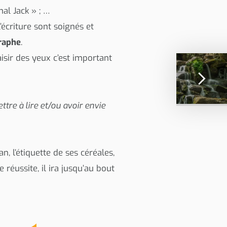
mal Jack » ; …
’écriture sont soignés et
graphe
.
isir des yeux c’est important
tre à lire et/ou avoir envie
, l’étiquette de ses céréales,
e réussite, il ira jusqu’au bout