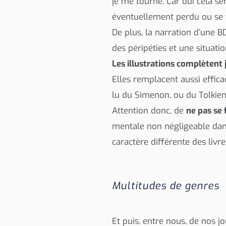
je me tourne. Car oui cela se
éventuellement perdu ou se f
De plus, la narration d’une BD
des péripéties et une situatio
Les illustrations complètent j
Elles remplacent aussi effic
lu du Simenon, ou du Tolkien 
Attention donc, de
ne pas se 
mentale non négligeable dans
caractère différente des liv
Multitudes de genres
Et puis, entre nous, de nos 