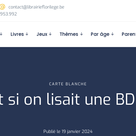
contact@librairieflorilege.be
953.992
Livres
Jeux
Thèmes
Par âge
Paren
CARTE BLANCHE
t si on lisait une BD
Publié le
19 janvier 2024