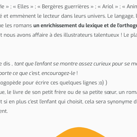
ie » ; « Elles » ; « Bergères guerrières » ; « Ariol » ; « Ani
té et emmènent le lecteur dans leurs univers. Le langage, l
ue les romans
un enrichissement du lexique et de l’ortho
 nous avons affaire à des illustrateurs talentueux ! Le pla
e dis ,
tant que l’enfant se montre assez curieux pour se met
porte ce que c’est, encouragez-le
!
logopède pour écrire ces quelques lignes ;o) )
, le livre de son petit frère ou de sa petite sœur, un roman
t si en plus c’est l’enfant qui choisit, cela sera synonyme d
nt.