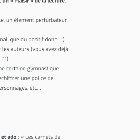
un « Plaisir » de la lecture
,
ale, un élément perturbateur,
al, que du positif donc ^^).
 les auteurs (vous avez déjà
^^).
 une certaine gymnastique
chiffrer une police de
personnages, etc…
e et ado
: « Les carnets de